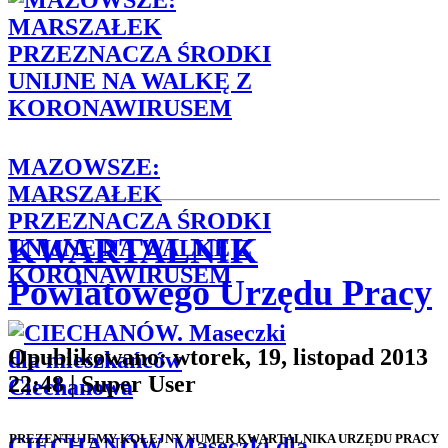
MAZOWSZE:
MARSZAŁEK
PRZEZNACZA ŚRODKI
KWARTALNIK
UNIJNE NA WALKĘ Z
KORONAWIRUSEM
Powiatowego Urzędu Pracy
Opublikowano: wtorek, 19, listopad 2013
22:48
|
Super User
PREZENTUJEMY KOLEJNY NUMER KWARTALNIKA URZĘDU PRACY
CIECHANÓW. Maseczki dla