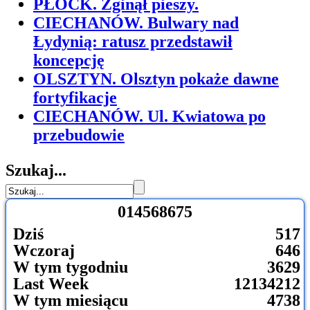
PŁOCK. Zginął pieszy.
CIECHANÓW. Bulwary nad
Łydynią: ratusz przedstawił
koncepcję
OLSZTYN. Olsztyn pokaże dawne
fortyfikacje
CIECHANÓW. Ul. Kwiatowa po
przebudowie
Szukaj...
0
1
4
5
6
8
6
7
5
Dziś
517
Wczoraj
646
W tym tygodniu
3629
Last Week
12134212
W tym miesiącu
4738