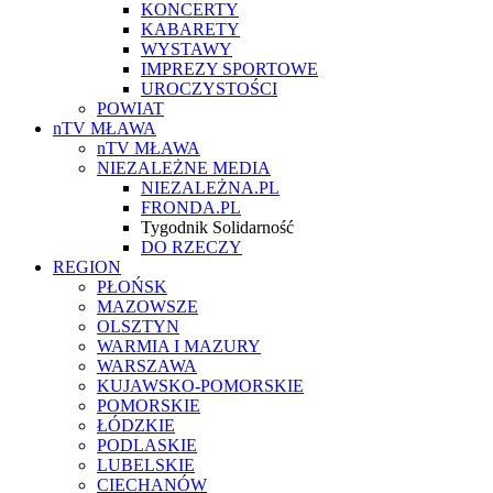
KONCERTY
KABARETY
WYSTAWY
IMPREZY SPORTOWE
UROCZYSTOŚCI
POWIAT
nTV MŁAWA
nTV MŁAWA
NIEZALEŻNE MEDIA
NIEZALEŻNA.PL
FRONDA.PL
Tygodnik Solidarność
DO RZECZY
REGION
PŁOŃSK
MAZOWSZE
OLSZTYN
WARMIA I MAZURY
WARSZAWA
KUJAWSKO-POMORSKIE
POMORSKIE
ŁÓDZKIE
PODLASKIE
LUBELSKIE
CIECHANÓW