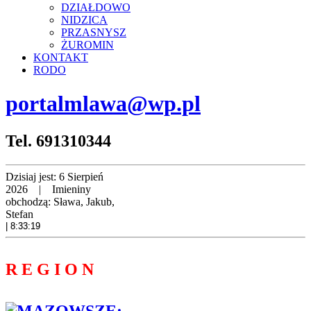
DZIAŁDOWO
NIDZICA
PRZASNYSZ
ŻUROMIN
KONTAKT
RODO
portalmlawa@wp.pl
Tel. 691310344
Dzisiaj jest:
6 Sierpień
2026 |
Imieniny
obchodzą:
Sława, Jakub,
Stefan
| 8:33:20
R E G I O N