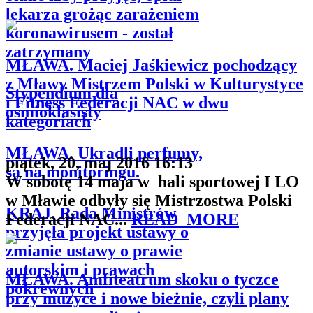
lekarza grożąc zarażeniem
koronawirusem - został
zatrzymany
MŁAWA. Maciej Jaśkiewicz pochodzący
z Mławy Mistrzem Polski w Kulturystyce
Stypendium dla
i Fitness Federacji NAC w dwu
ośmioklasisty
kategoriach
MŁAWA. Ukradli perfumy,
piątek, 20, maj 2016 16:13
są na monitoringu.
W sobotę 14 maja w hali sportowej I LO
w Mławie odbyły się Mistrzostwa Polski
KRAJ. Rada Ministrów
Federacji NAC...
READ_MORE
przyjęła projekt ustawy o
zmianie ustawy o prawie
autorskim i prawach
MŁAWA. Amfiteatrum skoku o tyczce
pokrewnych
przy muzyce i nowe bieżnie, czyli plany