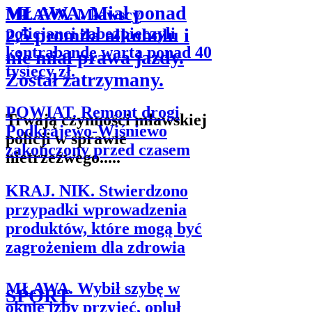
MŁAWA. Miał ponad
MŁAWA. Mławscy
2,5 promila alkoholu i
policjanci zabezpieczyli
kontrabandę warta ponad 40
nie miał prawa jazdy.
tysięcy zł.
Został zatrzymany.
POWIAT. Remont drogi
Trwają czynności mławskiej
Podkrajewo-Wiśniewo
policji w sprawie
zakończony przed czasem
nietrzeźwego.....
KRAJ. NIK. Stwierdzono
przypadki wprowadzenia
produktów, które mogą być
zagrożeniem dla zdrowia
MŁAWA. Wybił szybę w
SPORT
oknie izby przyjęć, opluł