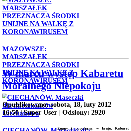
MAZOWSZE:
MARSZAŁEK
PRZEZNACZA ŚRODKI
W marcu występ Kabaretu
UNIJNE NA WALKĘ Z
KORONAWIRUSEM
Moralnego Niepokoju
Opublikowano: sobota, 18, luty 2012
16:50
|
Super User
| Odsłony: 2920
Znany i popularny, w kraju, Kabaret
CIECHANÓW. Maseczki dla