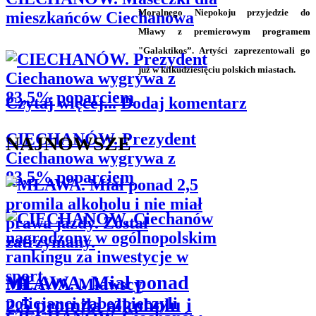
Moralnego Niepokoju przyjedzie do
mieszkańców Ciechanowa
Mławy z premierowym programem
"Galaktikos”. Artyści zaprezentowali go
już w kilkudziesięciu polskich miastach.
Czytaj więcej...
Dodaj komentarz
CIECHANÓW. Prezydent
NAJNOWSZE
Ciechanowa wygrywa z
83,5% poparciem
MŁAWA. Miał ponad
MŁAWA. Mławscy
2,5 promila alkoholu i
policjanci zabezpieczyli