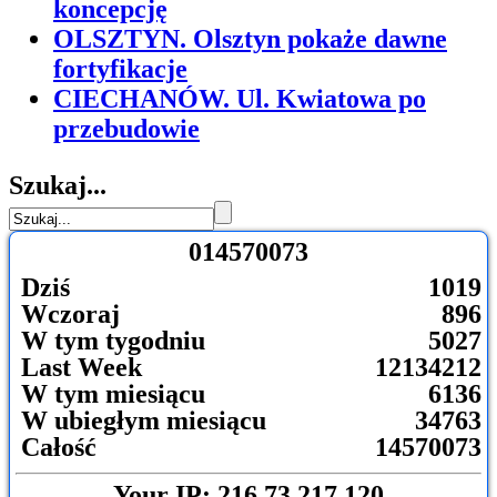
koncepcję
OLSZTYN. Olsztyn pokaże dawne
fortyfikacje
CIECHANÓW. Ul. Kwiatowa po
przebudowie
Szukaj...
0
1
4
5
7
0
0
7
3
Dziś
1019
Wczoraj
896
W tym tygodniu
5027
Last Week
12134212
W tym miesiącu
6136
W ubiegłym miesiącu
34763
Całość
14570073
Your IP: 216.73.217.120