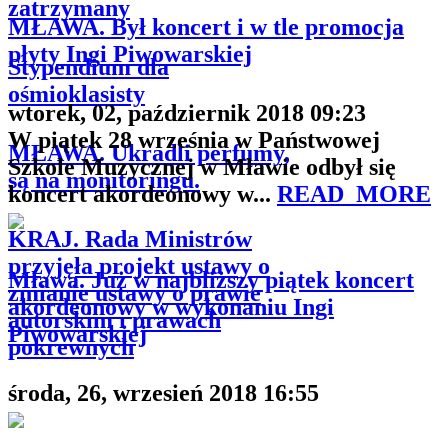
zatrzymany
MŁAWA. Był koncert i w tle promocja
płyty Ingi Piwowarskiej
Stypendium dla
ośmioklasisty
wtorek, 02, październik 2018 09:23
W piątek 28 września w Państwowej
MŁAWA. Ukradli perfumy,
Szkole Muzycznej w Mławie odbył się
są na monitoringu.
koncert akordeonowy w...
READ_MORE
KRAJ. Rada Ministrów
przyjęła projekt ustawy o
Mława. Już w najbliższy piątek koncert
zmianie ustawy o prawie
akordeonowy w wykonaniu Ingi
autorskim i prawach
Piwowarskiej
pokrewnych
środa, 26, wrzesień 2018 16:55