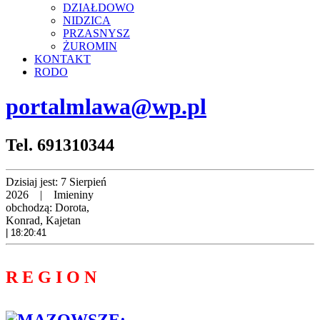
DZIAŁDOWO
NIDZICA
PRZASNYSZ
ŻUROMIN
KONTAKT
RODO
portalmlawa@wp.pl
Tel. 691310344
Dzisiaj jest:
7 Sierpień
2026 |
Imieniny
obchodzą:
Dorota,
Konrad, Kajetan
| 18:20:42
R E G I O N