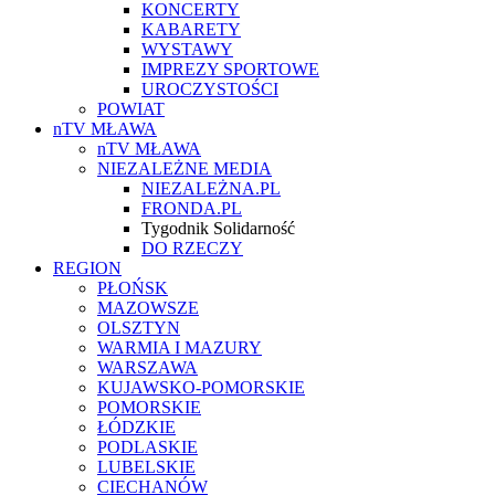
KONCERTY
KABARETY
WYSTAWY
IMPREZY SPORTOWE
UROCZYSTOŚCI
POWIAT
nTV MŁAWA
nTV MŁAWA
NIEZALEŻNE MEDIA
NIEZALEŻNA.PL
FRONDA.PL
Tygodnik Solidarność
DO RZECZY
REGION
PŁOŃSK
MAZOWSZE
OLSZTYN
WARMIA I MAZURY
WARSZAWA
KUJAWSKO-POMORSKIE
POMORSKIE
ŁÓDZKIE
PODLASKIE
LUBELSKIE
CIECHANÓW