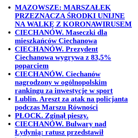
MAZOWSZE: MARSZAŁEK
PRZEZNACZA ŚRODKI UNIJNE
NA WALKĘ Z KORONAWIRUSEM
CIECHANÓW. Maseczki dla
mieszkańców Ciechanowa
CIECHANÓW. Prezydent
Ciechanowa wygrywa z 83,5%
poparciem
CIECHANÓW. Ciechanów
nagrodzony w ogólnopolskim
rankingu za inwestycje w sport
Lublin. Areszt za atak na policjanta
podczas Marszu Równości
PŁOCK. Zginął pieszy.
CIECHANÓW. Bulwary nad
Łydynią: ratusz przedstawił