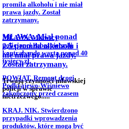
MŁAWA. Miał ponad
MŁAWA. Mławscy
2,5 promila alkoholu i
policjanci zabezpieczyli
kontrabandę warta ponad 40
nie miał prawa jazdy.
tysięcy zł.
Został zatrzymany.
POWIAT. Remont drogi
Trwają czynności mławskiej
Podkrajewo-Wiśniewo
policji w sprawie
zakończony przed czasem
nietrzeźwego.....
KRAJ. NIK. Stwierdzono
przypadki wprowadzenia
produktów, które mogą być