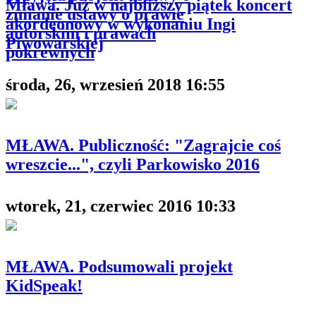
Mława. Już w najbliższy piątek koncert
zmianie ustawy o prawie
akordeonowy w wykonaniu Ingi
autorskim i prawach
Piwowarskiej
pokrewnych
środa, 26, wrzesień 2018 16:55
MŁAWA. Publiczność: "Zagrajcie coś
wreszcie...", czyli Parkowisko 2016
wtorek, 21, czerwiec 2016 10:33
MŁAWA. Podsumowali projekt
KidSpeak!