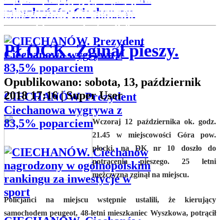
okoliczności
mieszkańców Ciechanowa
wyborów na prezydenta Ciechanowa....
„Aktywizacja ...
zaprezentowane zostały wiz...
bezpiecznego ruchu drogowego, gdzie najm
nowoczesnej edukacji&rdqu...
Dziś zarząd województwa mazowieckiego p
zdarzenia
o przekierowaniu środk&o...
zostaną
ustalone
PŁOCK. Zginął pieszy.
w
wyniku
Opublikowano: sobota, 13, październik
przeprowadzonego
2018 17:16
|
Super User
postępowania
CIECHANÓW. Prezydent
Ciechanowa wygrywa z
83,5% poparciem
Wczoraj 12 października ok. godz.
21.45 w miejscowości Góra pow.
płocki, na DK nr 10 doszło do
potrącenia pieszego. 25 letni
mężczyzna zginął na miejscu.
Policjanci na miejscu wstępnie ustalili, że kierujący
samochodem peugeot, 48-letni mieszkaniec Wyszkowa, potrącił