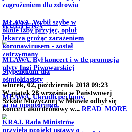
zagrożeniem dla zdrowia
MŁAWA. Wybił szybę w
KULTURA
oknie izby przyjęć, opluł
lekarza grożąc zarażeniem
koronawirusem - został
zatrzymany
MŁAWA. Był koncert i w tle promocja
płyty Ingi Piwowarskiej
Stypendium dla
ośmioklasisty
wtorek, 02, październik 2018 09:23
W piątek 28 września w Państwowej
MŁAWA. Ukradli perfumy,
Szkole Muzycznej w Mławie odbył się
są na monitoringu.
koncert akordeonowy w...
READ_MORE
KRAJ. Rada Ministrów
przyjęła projekt ustawy o