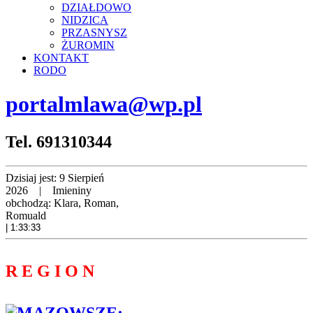
samochodem
DZIAŁDOWO
NIDZICA
peugeot,
PRZASNYSZ
48-
ŻUROMIN
KONTAKT
letni
RODO
mieszkaniec
portalmlawa@wp.pl
Wyszkowa,
potrącił
pieszego
Tel. 691310344
lat
25,
Dzisiaj jest:
9 Sierpień
2026 |
Imieniny
mieszkańca
obchodzą:
Klara, Roman,
powiatu
Romuald
| 1:33:33
płockiego,
który
R E G I O N
nagle
wszedł
na