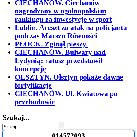
CIECHANÓW. Ciechanów
nagrodzony w ogólnopolskim
rankingu za inwestycje w sport
Lublin. Areszt za atak na policjanta
podczas Marszu Równości
PŁOCK. Zginął pieszy.
CIECHANÓW. Bulwary nad
Łydynią: ratusz przedstawił
koncepcję
OLSZTYN. Olsztyn pokaże dawne
fortyfikacje
CIECHANÓW. Ul. Kwiatowa po
przebudowie
Szukaj...
0
1
4
5
7
2
0
9
3