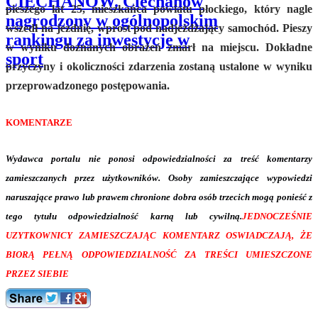
CIECHANÓW. Ciechanów
pieszego lat 25, mieszkańca powiatu płockiego, który nagle
nagrodzony w ogólnopolskim
wszedł na jezdnię, wprost pod nadjeżdżający samochód. Pieszy
rankingu za inwestycje w
w wyniku doznanych obrażeń zmarł na miejscu. Dokładne
sport
przyczyny i okoliczności zdarzenia zostaną ustalone w wyniku
przeprowadzonego postępowania.
KOMENTARZE
Wydawca portalu nie ponosi odpowiedzialności za treść komentarzy
zamieszczanych przez użytkowników. Osoby zamieszczające wypowiedzi
naruszające prawo lub prawem chronione dobra osób trzecich mogą ponieść z
tego tytułu odpowiedzialność karną lub cywilną.
JEDNOCZEŚNIE
UZYTKOWNICY ZAMIESZCZAJĄC KOMENTARZ OSWIADCZAJĄ, ŻE
BIORĄ PEŁNĄ ODPOWIEDZIALNOŚĆ ZA TREŚCI UMIESZCZONE
PRZEZ SIEBIE