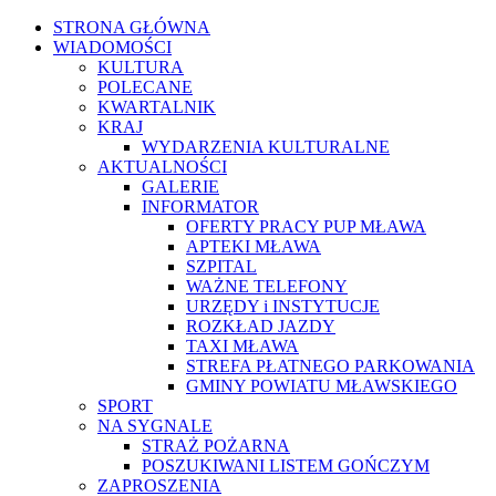
Wczoraj
STRONA GŁÓWNA
12
WIADOMOŚCI
KULTURA
października
POLECANE
ok.
KWARTALNIK
KRAJ
godz.
WYDARZENIA KULTURALNE
21.45
AKTUALNOŚCI
GALERIE
w
INFORMATOR
miejscowości
OFERTY PRACY PUP MŁAWA
APTEKI MŁAWA
Góra
SZPITAL
pow.
WAŻNE TELEFONY
URZĘDY i INSTYTUCJE
płocki,
ROZKŁAD JAZDY
na
TAXI MŁAWA
STREFA PŁATNEGO PARKOWANIA
DK
GMINY POWIATU MŁAWSKIEGO
nr
SPORT
NA SYGNALE
10
STRAŻ POŻARNA
doszło
POSZUKIWANI LISTEM GOŃCZYM
ZAPROSZENIA
do