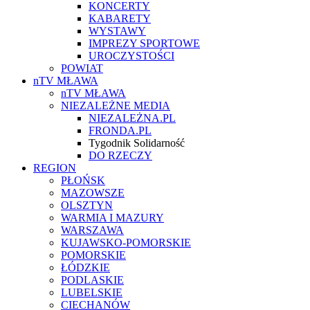
KONCERTY
potrącenia
KABARETY
WYSTAWY
pieszego.
IMPREZY SPORTOWE
25
UROCZYSTOŚCI
POWIAT
letni
nTV MŁAWA
mężczyzna
nTV MŁAWA
NIEZALEŻNE MEDIA
zginął
NIEZALEŻNA.PL
na
FRONDA.PL
Tygodnik Solidarność
miejscu.
DO RZECZY
REGION
PŁOŃSK
Policjanci
MAZOWSZE
na
OLSZTYN
WARMIA I MAZURY
miejscu
WARSZAWA
wstępnie
KUJAWSKO-POMORSKIE
POMORSKIE
ustalili,
ŁÓDZKIE
że
PODLASKIE
LUBELSKIE
kierujący
CIECHANÓW